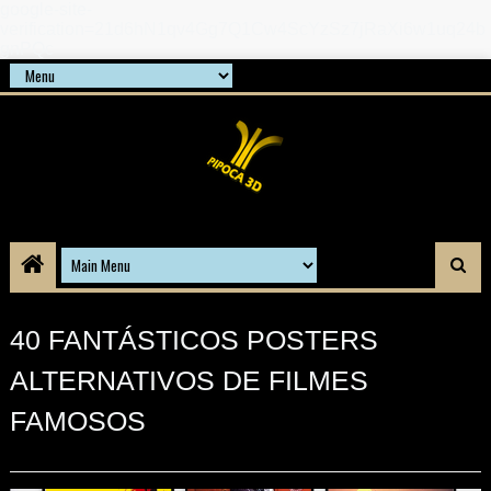
google-site-
verification=21d6hN1qv4Gg7Q1Cw4ScYzSz7jRaXi6w1uq24b
gnPQc
40 FANTÁSTICOS POSTERS
ALTERNATIVOS DE FILMES
FAMOSOS