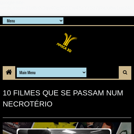
google-site-
verification=21d6hN1qv4Gg7Q1Cw4ScYzSz7jRaXi6w1uq24b
gnPQc
10 FILMES QUE SE PASSAM NUM
NECROTÉRIO