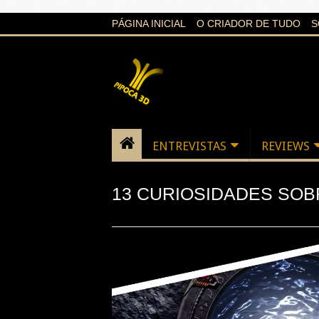
google-site-verification=21d6hN1qv4Gg7Q1Cw4ScYzSz7jR
PÁGINA INICIAL
O CRIADOR DE TUDO
S
ENTREVISTAS
REVIEWS
13 CURIOSIDADES SOBR