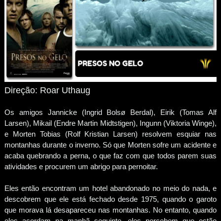
Direção: Roar Uthaug
Os amigos Jannicke (Ingrid Bolsø Berdal), Eirik (Tomas Alf
Larsen), Mikail (Endre Martin Midtstigen), Ingunn (Viktoria Winge),
e Morten Tobias (Rolf Kristian Larsen) resolvem esquiar nas
montanhas durante o inverno. Só que Morten sofre um acidente e
acaba quebrando a perna, o que faz com que todos parem suas
atividades e procurem um abrigo para pernoitar.
Eles então encontram um hotel abandonado no meio do nada, e
descobrem que ele está fechado desde 1975, quando o garoto
que morava lá desapareceu nas montanhas. No entanto, quando
eles acordam na manhã seguinte, eles percebem que estão