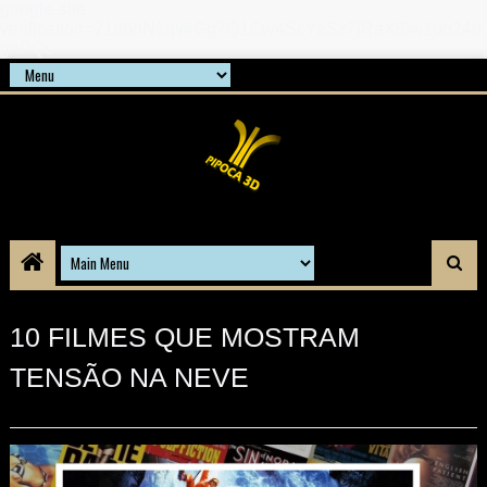
google-site-
verification=21d6hN1qv4Gg7Q1Cw4ScYzSz7jRaXi6w1uq24b
gnPQc
10 FILMES QUE MOSTRAM
TENSÃO NA NEVE