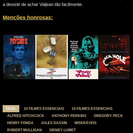
a desistir de achar Valjean tão facilmente.
Mençõe
s honro
sa
s:
TAGS:
10 FILMES ESSENCIAIS
10-FILMES-ESSENCIAIS
ALFRED HITCHCOCK
ANTHONY PERKINS
GREGORY PECK
HENRY FONDA
JULES DASSIN
MISERÁVEIS
ROBERT MULLIGAN
SIDNEY LUMET