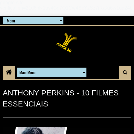
google-site-
verification=21d6hN1qv4Gg7Q1Cw4ScYzSz7jRaXi6w1uq24b
gnPQc
ANTHONY PERKINS - 10 FILMES
ESSENCIAIS