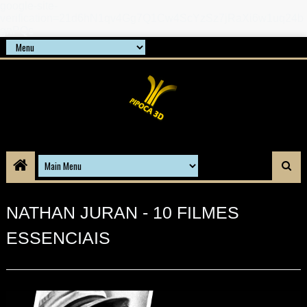
google-site-
verification=21d6hN1qv4Gg7Q1Cw4ScYzSz7jRaXi6w1uq24b
gnPQc
NATHAN JURAN - 10 FILMES
ESSENCIAIS