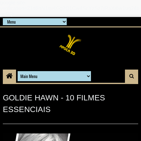
google-site-
verification=21d6hN1qv4Gg7Q1Cw4ScYzSz7jRaXi6w1uq24b
gnPQc
GOLDIE HAWN - 10 FILMES
ESSENCIAIS