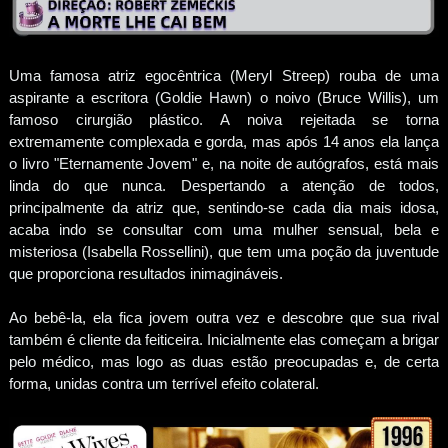
Uma famosa atriz egocêntrica (Meryl Streep) rouba de uma
aspirante a escritora (Goldie Hawn) o noivo (Bruce Willis), um
famoso cirurgião plástico. A noiva rejeitada se torna
extremamente complexada e gorda, mas após 14 anos ela lança
o livro "Eternamente Jovem" e, na noite de autógrafos, está mais
linda do que nunca. Despertando a atenção de todos,
principalmente da atriz que, sentindo-se cada dia mais idosa,
acaba indo se consultar com uma mulher sensual, bela e
misteriosa (Isabella Rossellini), que tem uma poção da juventude
que proporciona resultados inimagináveis.
Ao bebê-la, ela fica jovem outra vez e descobre que sua rival
também é cliente da feiticeira. Inicialmente elas começam a brigar
pelo médico, mas logo as duas estão preocupadas e, de certa
forma, unidas contra um terrível efeito colateral.