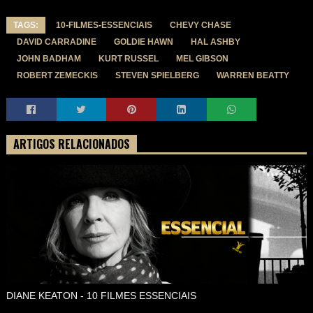
TAGS:
10-FILMES-ESSENCIAIS
CHEVY CHASE
DAVID CARRADINE
GOLDIE HAWN
HAL ASHBY
JOHN BADHAM
KURT RUSSEL
MEL GIBSON
ROBERT ZEMECKIS
STEVEN SPIELBERG
WARREN BEATTY
ARTIGOS RELACIONADOS
DIANE KEATON - 10 FILMES ESSENCIAIS