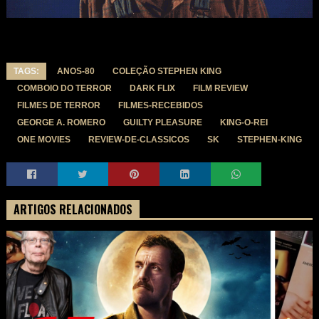
TAGS:
ANOS-80
COLEÇÃO STEPHEN KING
COMBOIO DO TERROR
DARK FLIX
FILM REVIEW
FILMES DE TERROR
FILMES-RECEBIDOS
GEORGE A. ROMERO
GUILTY PLEASURE
KING-O-REI
ONE MOVIES
REVIEW-DE-CLASSICOS
SK
STEPHEN-KING
ARTIGOS RELACIONADOS