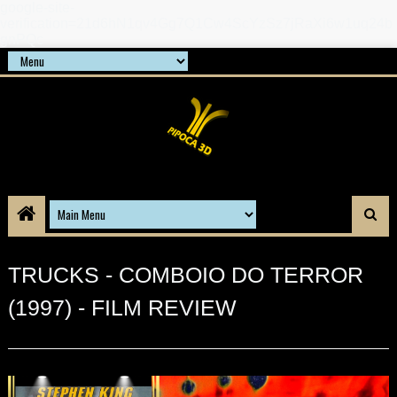
google-site-
verification=21d6hN1qv4Gg7Q1Cw4ScYzSz7jRaXi6w1uq24b
gnPQc
TRUCKS - COMBOIO DO TERROR
(1997) - FILM REVIEW