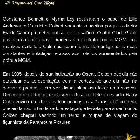
Constance Bennett e Myrna Loy recusaram o papel de Ellie
Andrews, e Claudette Colbert somente o aceitou porque o diretor
Frank Capra prometeu dobrar o seu salário. O ator Clark Gable
possuía na época das filmagens um contrato com a MGM, que
resolveu cedê-lo à Columbia como forma de castigo pelas suas
constantes e irritadiças recusas aos roteiros apresentados pela
própria MGM.
Em 1935, depois de sua indicação ao Oscar, Colbert decidiu não
participar da apresentação, com a certeza de que ela não iria
ganhar o prêmio, e em vez disso, planejava fazer uma viagem.
Depois que ela foi nomeada vencedora, o chefe do estúdio Harry
Cohn enviou um de seus funcionários para "arrastá-la" do trem,
que ainda não tinha deixado a estação, e levá-la para a cerimônia.
Colbert chegou vestindo um terno e roupas de viagem do
figurinista da Paramount Pictures.