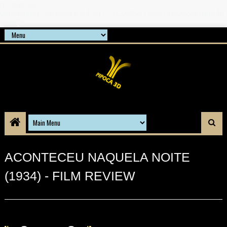
google-site-
verification=21d6hN1qv4Gg7Q1Cw4ScYzSz7jRaXi6w1uq24b
gnPQc
ACONTECEU NAQUELA NOITE
(1934) - FILM REVIEW