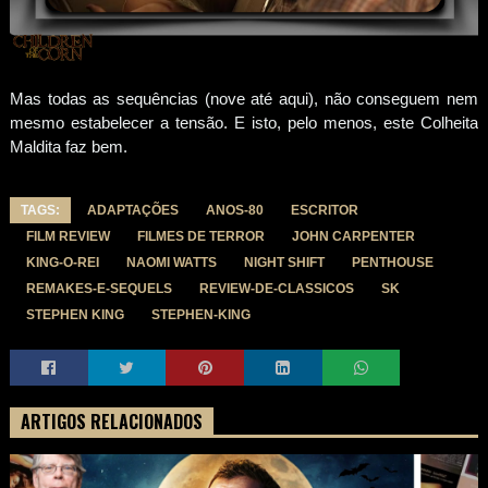
Mas todas as sequências (nove até aqui), não conseguem nem
mesmo estabelecer a tensão. E isto, pelo menos, este Colheita
Maldita faz bem.
TAGS:
ADAPTAÇÕES
ANOS-80
ESCRITOR
FILM REVIEW
FILMES DE TERROR
JOHN CARPENTER
KING-O-REI
NAOMI WATTS
NIGHT SHIFT
PENTHOUSE
REMAKES-E-SEQUELS
REVIEW-DE-CLASSICOS
SK
STEPHEN KING
STEPHEN-KING
ARTIGOS RELACIONADOS