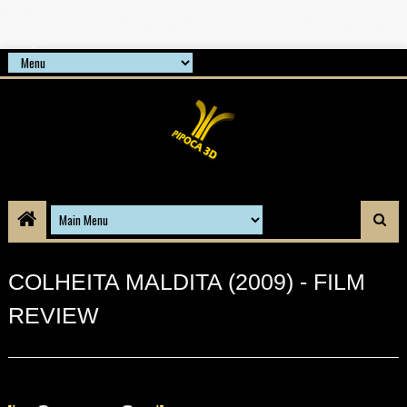
google-site-
verification=21d6hN1qv4Gg7Q1Cw4ScYzSz7jRaXi6w1uq24b
gnPQc
COLHEITA MALDITA (2009) - FILM
REVIEW