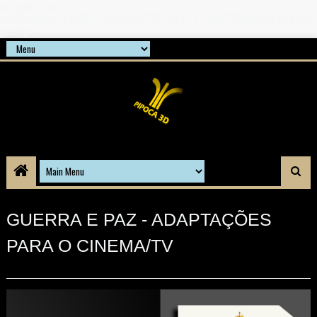
google-site-
verification=21d6hN1qv4Gg7Q1Cw4ScYzSz7jRaXi6w1uq24b
gnPQc
GUERRA E PAZ - ADAPTAÇÕES
PARA O CINEMA/TV