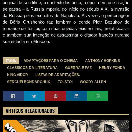
original de seu filme, o contexto histórico, a época em que a ação
se passa – a Rússia imperial do início do século XIX, a invasão
da Rússia pelos exércitos de Napoleão. Às vezes o personagem
de Bóris Grushenko faz lembrar o conde Piotr Bezukov do
romance de Tosltói, com suas dúvidas existenciais, metafísicas –
e também sua intenção de assassinar o ditador francês durante
sua estadia em Moscou.
TAGS:
ADAPTAÇÕES PARA O CINEMA
ANTHONY HOPKINS
CLASSICOS-DA-LITERATURA
GUERRA E PAZ
HENRY FONDA
KING VIDOR
LISTAS DE ADAPTAÇÕES.
SERGUEI BONDARCHUK
TOLSTOI
WOODY ALLEN
ARTIGOS RELACIONADOS