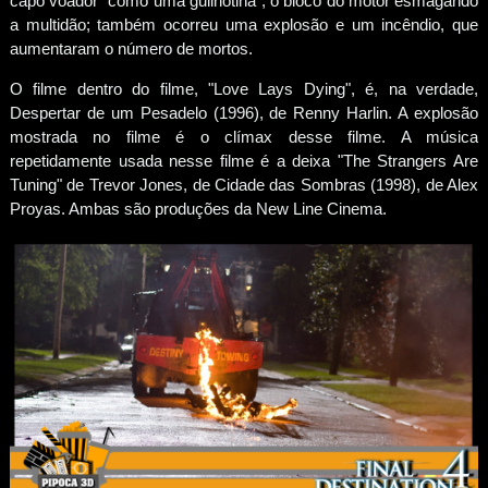
capô voador "como uma guilhotina", o bloco do motor esmagando
a multidão; também ocorreu uma explosão e um incêndio, que
aumentaram o número de mortos.
O filme dentro do filme, "Love Lays Dying", é, na verdade,
Despertar de um Pesadelo (1996), de Renny Harlin. A explosão
mostrada no filme é o clímax desse filme. A música
repetidamente usada nesse filme é a deixa "The Strangers Are
Tuning" de Trevor Jones, de Cidade das Sombras (1998), de Alex
Proyas. Ambas são produções da New Line Cinema.