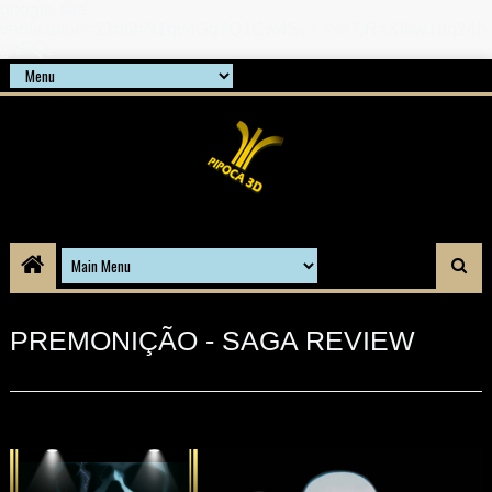
google-site-
verification=21d6hN1qv4Gg7Q1Cw4ScYzSz7jRaXi6w1uq24b
gnPQc
PREMONIÇÃO - SAGA REVIEW