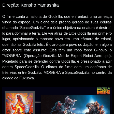
Direção: Kensho Yamashita
O filme conta a historia de Godzilla, que enfrentará uma ameaça
vinda do espaço. Um clone dele próprio gerado de suas células
chamado "SpaceGodzilla" e o único objetivo da criatura é destruí-
lo para dominar a terra. Ele vai atrás de Little Godzilla em primeiro
lugar, aprisionando o monstro novo em uma câmara de cristal,
que não faz Godzilla feliz. É claro que o povo do Japão tem algo a
dizer sobre este assunto: Eles têm um robô força G-novo, o
"MOGERA" (Operação Godzilla Mobile Expert Robot Aero-tipo).
Projetado para se defender contra Godzilla, é pressionado a agir
contra SpaceGodzilla. O clímax do filme com um confronto de
três vias entre Godzilla, MOGERA e SpaceGodzilla no centro da
cidade de Fukuoka.