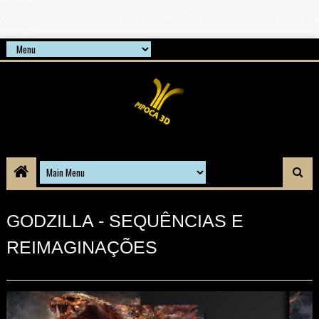
google-site-
verification=21d6hN1qv4Gg7Q1Cw4ScYzSz7jRaXi6w1uq24b
gnPQc
GODZILLA - SEQUÊNCIAS E
REIMAGINAÇÕES