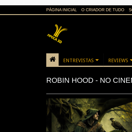
google-site-verification=21d6hN1qv4Gg7Q1Cw4ScYzSz7jR
PÁGINA INICIAL
O CRIADOR DE TUDO
S
ENTREVISTAS
REVIEWS
ROBIN HOOD - NO CINE