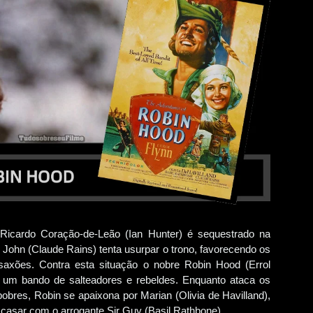
a Ricardo Coração-de-Leão (Ian Hunter) é sequestrado na
e John (Claude Rains) tenta usurpar o trono, favorecendo os
axões. Contra esta situação o nobre Robin Hood (Errol
d um bando de salteadores e rebeldes. Enquanto ataca os
obres, Robin se apaixona por Marian (Olivia de Havilland),
r casar com o arrogante Sir Guy (Basil Rathbone).