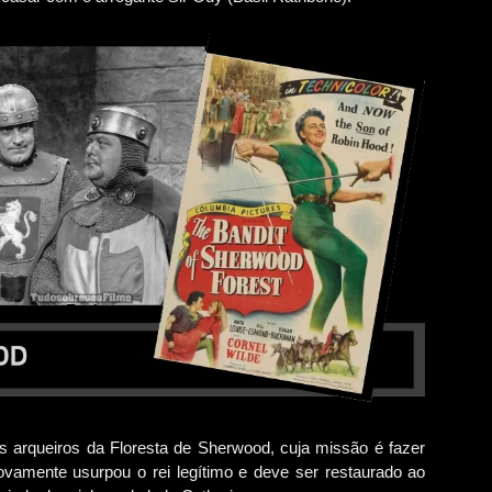
s arqueiros da Floresta de Sherwood, cuja missão é fazer
 novamente usurpou o rei legítimo e deve ser restaurado ao