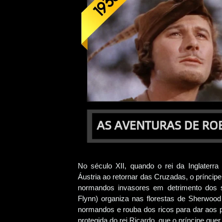
No século XII, quando o rei da Inglaterr
Áustria ao retornar das Cruzadas, o príncip
normandos invasores em detrimento dos s
Flynn) organiza nas florestas de Sherwoo
normandos e rouba dos ricos para dar aos p
protegida do rei Ricardo, que o príncipe que