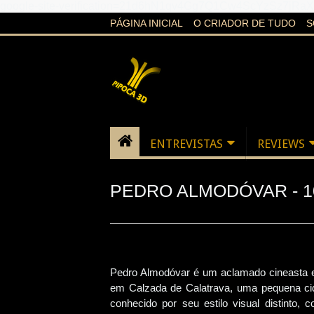
google-site-verification=21d6hN1qv4Gg7Q1Cw4ScYzSz7jR
PÁGINA INICIAL
O CRIADOR DE TUDO
S
ENTREVISTAS
REVIEWS
PEDRO ALMODÓVAR - 1
Pedro Almodóvar é um aclamado cineasta e
em Calzada de Calatrava, uma pequena ci
conhecido por seu estilo visual distinto,