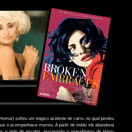
Homar) sofreu um trágico acidente de carro, no qual perdeu
ue o acompanhava morreu. A partir de então ele abandona
as o lado de escritor, assumindo o pseudônimo de Harry