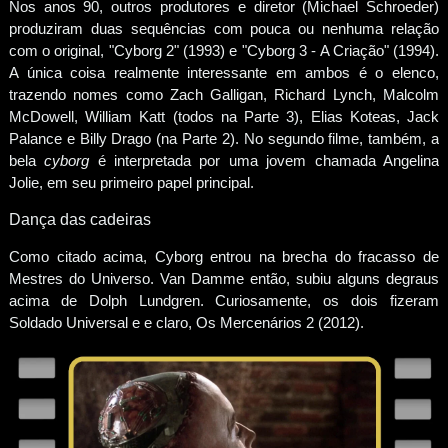
Nos anos 90, outros produtores e diretor (Michael Schroeder)
produziram duas sequências com pouca ou nenhuma relação
com o original, "Cyborg 2" (1993) e "Cyborg 3 - A Criação" (1994).
A única coisa realmente interessante em ambos é o elenco,
trazendo nomes como Zach Galligan, Richard Lynch, Malcolm
McDowell, William Katt (todos na Parte 3), Elias Koteas, Jack
Palance e Billy Drago (na Parte 2). No segundo filme, também, a
bela
cyborg
é interpretada por uma jovem chamada Angelina
Jolie, em seu primeiro papel principal.
Dança das cadeiras
Como citado acima, Cyborg entrou na brecha do fracasso de
Mestres do Universo. Van Damme então, subiu alguns degraus
acima de Dolph Lundgren. Curiosamente, os dois fizeram
Soldado Universal e e claro, Os Mercenários 2 (2012).