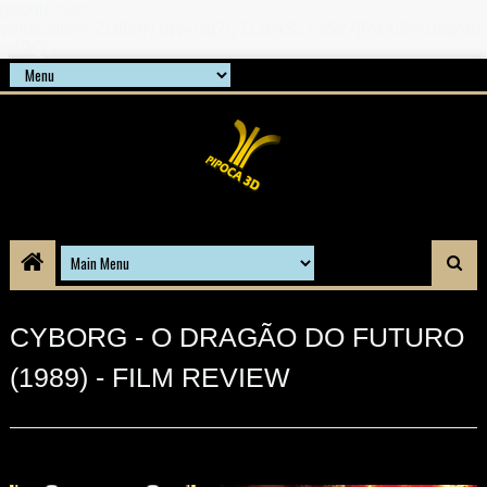
google-site-
verification=21d6hN1qv4Gg7Q1Cw4ScYzSz7jRaXi6w1uq24b
gnPQc
CYBORG - O DRAGÃO DO FUTURO
(1989) - FILM REVIEW