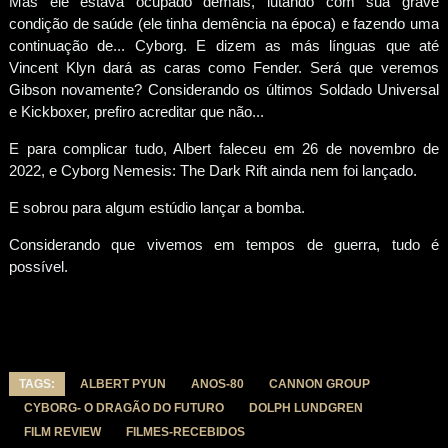
Mas ele estava ocupado demais, lutando com sua grave
condição de saúde (ele tinha demência na época) e fazendo uma
continuação de... Cyborg. E dizem as más línguas que até
Vincent Klyn dará as caras como Fender. Será que veremos
Gibson novamente? Considerando os últimos Soldado Universal
e Kickboxer, prefiro acreditar que não...
E para complicar tudo, Albert faleceu em 26 de novembro de
2022, e Cyborg Nemesis: The Dark Rift ainda nem foi lançado.
E sobrou para algum estúdio lançar a bomba.
Considerando que vivemos em tempos de guerra, tudo é
possível.
TAGS:
ALBERT PYUN
ANOS-80
CANNON GROUP
CYBORG- O DRAGÃO DO FUTURO
DOLPH LUNDGREN
FILM REVIEW
FILMES-RECEBIDOS