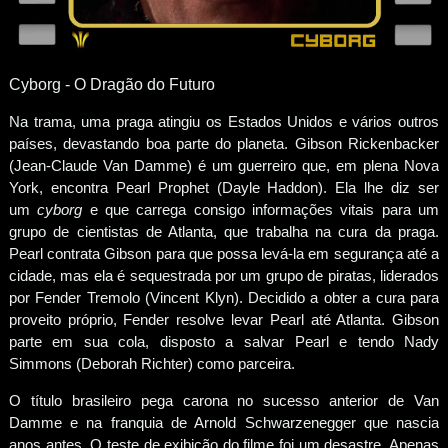
Cyborg - O Dragão do Futuro
Na trama, uma praga atingiu os Estados Unidos e vários outros
países, devastando boa parte do planeta. Gibson Rickenbacker
(Jean-Claude Van Damme) é um guerreiro que, em plena Nova
York, encontra Pearl Prophet (Dayle Haddon). Ela lhe diz ser
um
cyborg
e que carrega consigo informações vitais para um
grupo de cientistas de Atlanta, que trabalha na cura da praga.
Pearl contrata Gibson para que possa levá-la em segurança até a
cidade, mas ela é sequestrada por um grupo de piratas, liderados
por Fender Tremolo (Vincent Klyn). Decidido a obter a cura para
proveito próprio, Fender resolve levar Pearl até Atlanta. Gibson
parte em sua cola, disposto a salvar Pearl e tendo Nady
Simmons (Deborah Richter) como parceira.
O título brasileiro pega carona no sucesso anterior de Van
Damme e na franquia de Arnold Schwarzenegger que nascia
anos antes. O teste de exibição do filme foi um desastre. Apenas