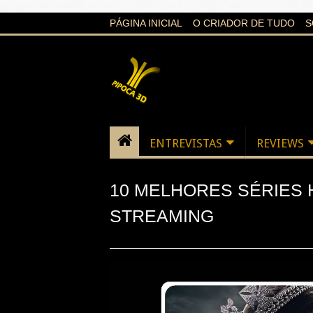
google-site-verification=21d6hN1qv4Gg7Q1Cw4ScYzSz7jR
PÁGINA INICIAL
O CRIADOR DE TUDO
S
ENTREVISTAS
REVIEWS
10 MELHORES SÉRIES 
STREAMING