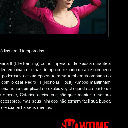
sódios em 3 temporadas
arina II (Elle Fanning) como imperatriz da Rússia durante a
líder feminina com mais tempo de reinado durante o império
s poderosas de sua época. A trama também acompanha o
 com o czar Pedro III (Nicholas Hoult). Ambos mantinham
cionamento complicado e explosivo, chegando ao ponto de
a o poder, Catarina decide que não quer manter o mesmo
tecessores, mas seus inimigos não tornam fácil sua busca
violência tenha seus méritos.