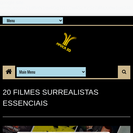
google-site-
verification=21d6hN1qv4Gg7Q1Cw4ScYzSz7jRaXi6w1uq24b
gnPQc
20 FILMES SURREALISTAS
ESSENCIAIS