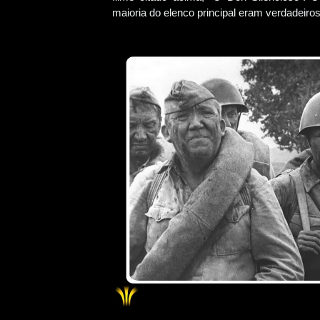
maioria do elenco principal eram verdadeir