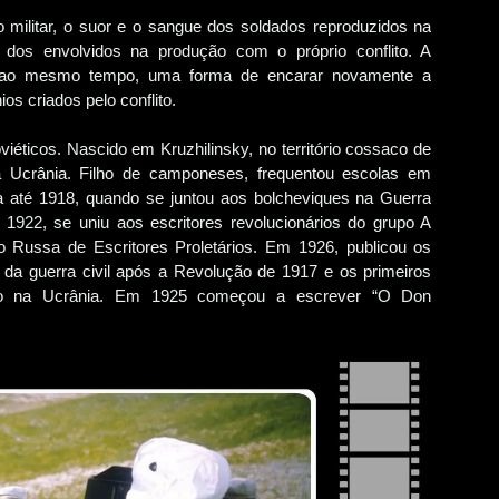
o militar, o suor e o sangue dos soldados reproduzidos na
e dos envolvidos na produção com o próprio conflito. A
 é, ao mesmo tempo, uma forma de encarar novamente a
os criados pelo conflito.
iéticos. Nascido em Kruzhilinsky, no território cossaco de
 Ucrânia. Filho de camponeses, frequentou escolas em
 até 1918, quando se juntou aos bolcheviques na Guerra
1922, se uniu aos escritores revolucionários do grupo A
 Russa de Escritores Proletários. Em 1926, publicou os
da guerra civil após a Revolução de 1917 e os primeiros
ico na Ucrânia. Em 1925 começou a escrever “O Don