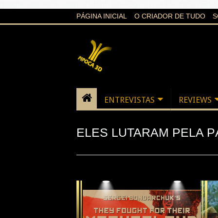
google-site-verification=21d6hN1qv4Gg7Q1Cw4ScYzSz7jR
PÁGINA INICIAL
O CRIADOR DE TUDO
S
ENTREVISTAS
REVIEWS
ELES LUTARAM PELA PÁT