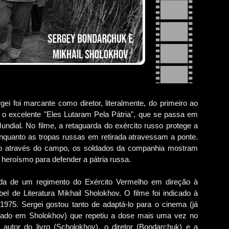
i foi marcante como diretor, literalmente, do primeiro ao
 o excelente "Eles Lutaram Pela Pátria", que se passa em
ndial. No filme, a retaguarda do exército russo protege a
nquanto as tropas russas em retirada atravessam a ponte.
usso através do campo, os soldados da companhia mostram
eroísmo para defender a pátria russa.
irada de um regimento do Exército Vermelho em direção à
l de Literatura Mikhail Sholokhov. O filme foi indicado à
975. Sergei gostou tanto de adaptá-lo para o cinema (já
seado em Sholokhov) que repetiu a dose mais uma vez no
 autor do livro (Scholokhov), o diretor (Bondarchuk) e a