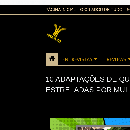
google-site-verification=21d6hN1qv4Gg7Q1Cw4ScYzSz7jR
PÁGINA INICIAL
O CRIADOR DE TUDO
S
ENTREVISTAS
REVIEWS
10 ADAPTAÇÕES DE Q
ESTRELADAS POR MU