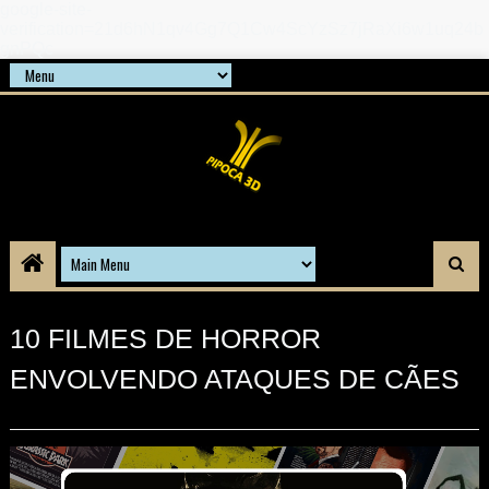
google-site-
verification=21d6hN1qv4Gg7Q1Cw4ScYzSz7jRaXi6w1uq24b
gnPQc
10 FILMES DE HORROR
ENVOLVENDO ATAQUES DE CÃES