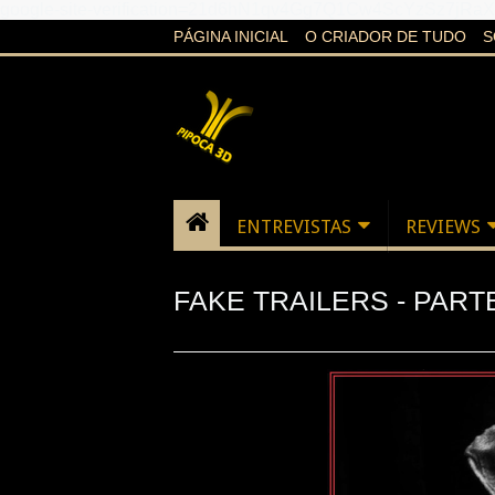
google-site-verification=21d6hN1qv4Gg7Q1Cw4ScYzSz7jR
PÁGINA INICIAL
O CRIADOR DE TUDO
S
ENTREVISTAS
REVIEWS
FAKE TRAILERS - PART