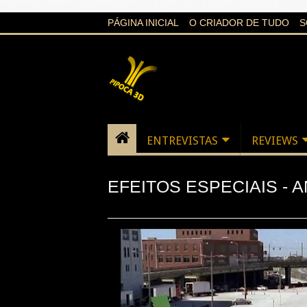
google-site-verification=21d6hN1qv4Gg7Q1Cw4ScYzSz7jR
PÁGINA INICIAL
O CRIADOR DE TUDO
S
ENTREVISTAS
REVIEWS
EFEITOS ESPECIAIS - 