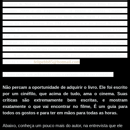
Colunas & Notas. Consultor do Brafft - Brazilian Film Festival of
Toronto 2009 e do Expressions of Brazil (Canadá). Criador e
mantenedor do blog Cinema na Web desde 2008. Como jornalista
atuou na rádio Jovem Pan FM Catanduva e no jornal Notícia da
Manhã. Ex-comentarista de cinema nas rádios Bandeirantes e Globo
AM, foi um dos criadores dos sites Go!Cinema (1998-2000),
CINEinCAT (2001-2002), Webcena (2001-2003) e Setor Cinema
(2003-2008), e participa como júri em festivais de cinema de todo o
país. Autor do livro “Cinema em Foco - Críticas selecionadas”
(2013). Contato:
felipebb85@hotmail.com
O livro pode ser adquirido com o próprio autor no contato.
Não percam a oportunidade de adquirir o livro. Ele foi escrito
por um cinéfilo, que acima de tudo, ama o cinema. Suas
críticas são extremamente bem escritas, e mostram
exatamente o que vai encontrar no filme, É um guia para
todos os gostos e para ter em mãos para todas as horas.
Abaixo, conheça um pouco mais do autor, na entrevista que ele