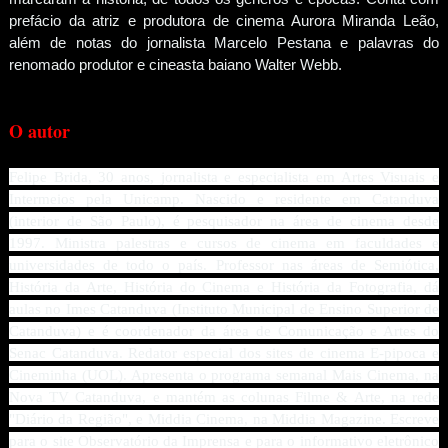
prefácio da atriz e produtora de cinema Aurora Miranda Leão,
além de notas do jornalista Marcelo Pestana e palavras do
renomado produtor e cineasta baiano Walter Webb.
O autor
Felipe Brida, 30 anos, jornalista e especialista em Artes Visuais e
Intermeios pela Unicamp. Nascido e residente em Catanduva
(interior de São Paulo), é pesquisador na área de cinema desde
1997. Ministra palestras e cursos de cinema em faculdades e
universidades de todo o país. Professor nas áreas de Semiótica,
História da Arte, História do Cinema e História da Fotografia, dá
aulas no Imes Catanduva (Instituto Municipal de Ensino Superior de
Catanduva) e é coordenador da área de Comunicação e Artes do
Senac Catanduva. Redator especial dos sites de cinema E-pipoca e
Cineminha (UOL). Apresenta o programa semanal Mais Cinema, na
Nova TV Catanduva, e mantém as colunas Filme & Arte, na rede
"Diário da Região", e Middia Cinema, na Middia Magazine. Escreve
para o site Observatório da Imprensa e para o informativo eletrônico