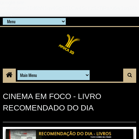
google-site-
verification=21d6hN1qv4Gg7Q1Cw4ScYzSz7jRaXi6w1uq24b
gnPQc
CINEMA EM FOCO - LIVRO
RECOMENDADO DO DIA