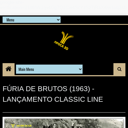
google-site-
verification=21d6hN1qv4Gg7Q1Cw4ScYzSz7jRaXi6w1uq24b
gnPQc
FÚRIA DE BRUTOS (1963) -
LANÇAMENTO CLASSIC LINE