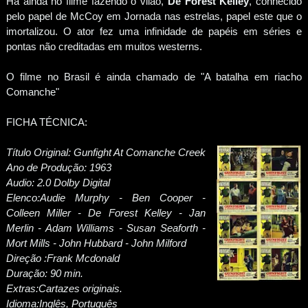
Há ainda no filme fazendo o vilão,
De Forest Kelley
, conhecido
pelo papel de McCoy em Jornada nas estrelas, papel este que o
imortalizou. O ator fez uma infinidade de papéis em séries e
pontas não creditadas em muitos westerns.
O filme no Brasil é ainda chamado de "A batalha em riacho
Comanche"
FICHA TÉCNICA:
Título Original: Gunfight At Comanche Creek
Ano de Produção: 1963
Audio: 2.0 Dolby Digital
Elenco:Audie Murphy - Ben Cooper -
Colleen Miller - De Forest Kelley - Jan
Merlin - Adam Williams - Susan Seaforth -
Mort Mills - John Hubbard - John Milford
Direção
:Frank Mcdonald
Duração: 90 min.
Extras:Cartazes originais.
Idioma:Inglês, Português