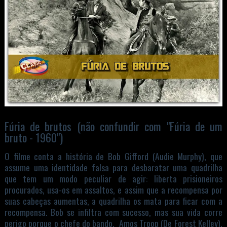
Fúria de brutos (não confundir com "Fúria de um
bruto - 1960")
O filme conta a história de Bob Gifford (Audie Murphy), que
assume uma identidade falsa para desbaratar uma quadrilha
que tem um modo peculiar de agir: liberta prisioneiros
procurados, usa-os em assaltos, e assim que a recompensa por
suas cabeças aumentas, a quadrilha os mata para ficar com a
recompensa. Bob se infiltra com sucesso, mas sua vida corre
perigo porque o chefe do bando, Amos Troop (De Forest Kelley),