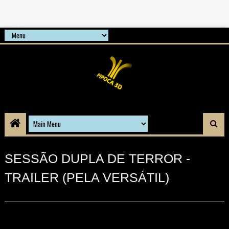
google-site-
verification=21d6hN1qv4Gg7Q1Cw4ScYzSz7jRaXi6w1uq24b
gnPQc
SESSÃO DUPLA DE TERROR -
TRAILER (PELA VERSÁTIL)