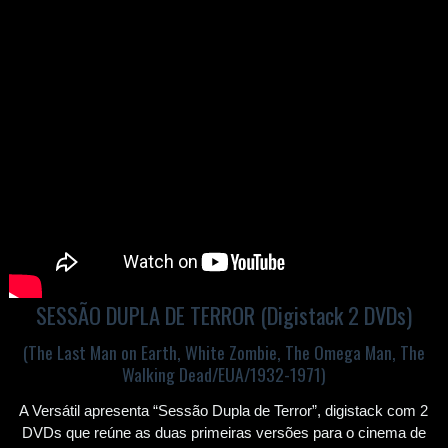
SESSÃO DUPLA DE TERROR (Digistack 2 DVDs)
(The Last Man on Earth, White Zombie, The Omega Man, The
Walking Dead/EUA/1932-1971)
A Versátil apresenta “Sessão Dupla de Terror”, digistack com 2
DVDs que reúne as duas primeiras versões para o cinema de