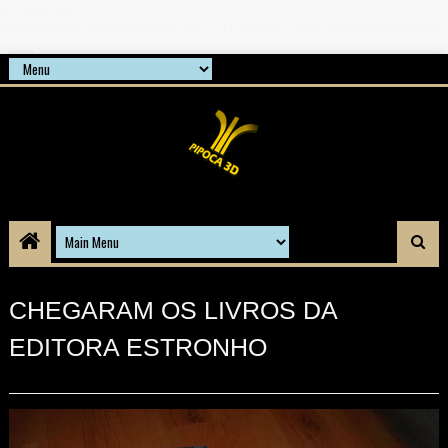
google-site-
verification=21d6hN1qv4Gg7Q1Cw4ScYzSz7jRaXi6w1uq24b
gnPQc
CHEGARAM OS LIVROS DA
EDITORA ESTRONHO