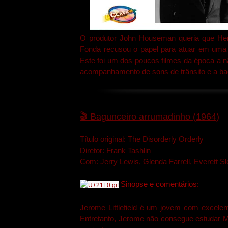
O produtor John Houseman queria que Hen
Fonda recusou o papel para atuar em uma
Este foi um dos poucos filmes da época a não
acompanhamento de sons de trânsito e a ba
🎬
Bagunceiro arrumadinho (1964)
Título original: The Disorderly Orderly
Diretor: Frank Tashlin
Com: Jerry Lewis, Glenda Farrell, Everett S
Sinopse e comentários:
Jerome Littlefield é um jovem com excelen
Entretanto, Jerome não consegue estudar Me