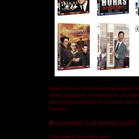
Abaixo, 8 dicas de filmes lançados pela C
ótimas produções de realizadores import
próprio site da empresa. E em breve, farei 
Confiram:
🎬
Um homem e 10 destinos (1954)
Título original: Executive suite