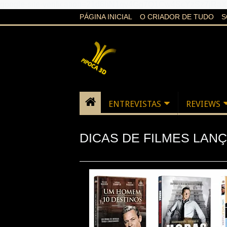
google-site-verification=21d6hN1qv4Gg7Q1Cw4ScYzSz7jR
PÁGINA INICIAL
O CRIADOR DE TUDO
S
ENTREVISTAS
REVIEWS
DICAS DE FILMES LANÇ