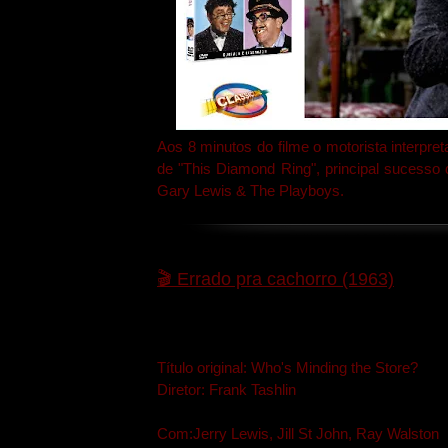
Aos 8 minutos do filme o motorista interpre
de "This Diamond Ring", principal sucesso 
Gary Lewis & The Playboys.
🎬
Errado pra cachorro (1963)
Título original: Who's Minding the Store?
Diretor: Frank Tashlin
Com:Jerry Lewis, Jill St John, Ray Walston