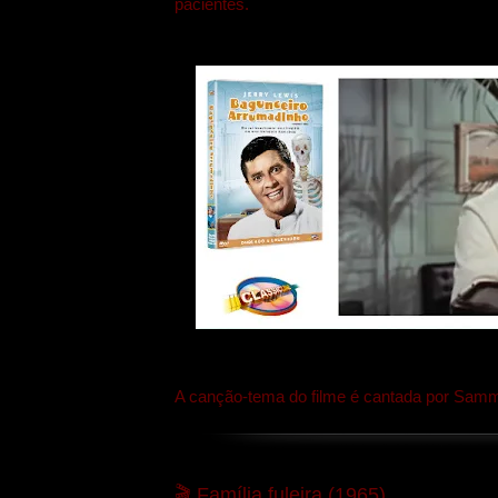
pacientes.
A canção-tema do filme é cantada por Sammy
🎬
Família fuleira (1965)