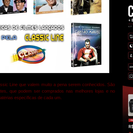
lassic Line que valem muito a pena serem conhecidos. São
antes, que podem ser comprados nas melhores lojas e no
matérias específicas de cada um.