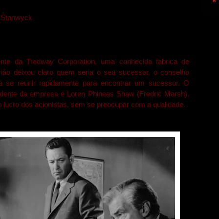
a Stanwyck
ente da Tredway Corporation, uma conhecida fábrica de
não deixou claro quem seria o seu sucessor, o conselho
sa se reunir rapidamente para encontrar um sucessor. O
sidente da empresa é Loren Phineas Shaw (Fredric Marsh),
lucro dos acionistas, sem se preocupar com a qualidade.