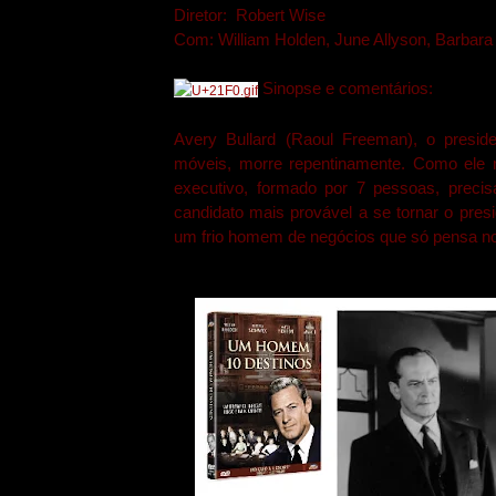
Diretor: Robert Wise
Com: William Holden, June Allyson, Barbar
Sinopse e comentários:
Avery Bullard (Raoul Freeman), o presid
móveis, morre repentinamente. Como ele 
executivo, formado por 7 pessoas, preci
candidato mais provável a se tornar o pre
um frio homem de negócios que só pensa no 