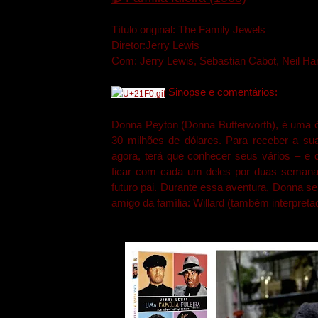
Título original: The Family Jewels
Diretor:Jerry Lewis
Com: Jerry Lewis, Sebastian Cabot, Neil Ha
Sinopse e comentários:
Donna Peyton (Donna Butterworth), é uma ór
30 milhões de dólares. Para receber a sua
agora, terá que conhecer seus vários – e d
ficar com cada um deles por duas semanas
futuro pai. Durante essa aventura, Donna s
amigo da família: Willard (também interpreta