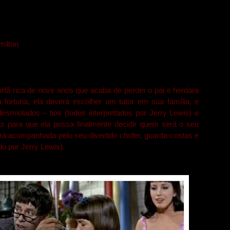
milton
fã rica de nove anos que acaba de perder o pai e herdará
 fortuna, ela deverá escolher um tutor em sua família, e
esmiolados – tios (todos interpretados por Jerry Lewis) e
 para que ela possa finalmente decidir quem será o seu
erá acompanhada pelo seu divertido chofer, guarda-costas e
do por Jerry Lewis).