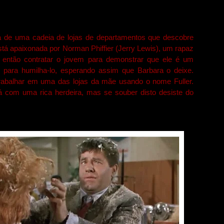
a de uma cadeia de lojas de departamentos que descobre
, está apaixonada por Norman Phiffier (Jerry Lewis), um rapaz
 então contratar o jovem para demonstrar que ele é um
s para humilha-lo, esperando assim que Barbara o deixe.
trabalhar em uma das lojas da mãe usando o nome Fuller.
 com uma rica herdeira, mas se souber disto desiste do