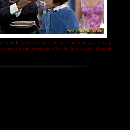
tado por Jerry Lewis senta para ouvir uma música. Trata-se
da banda a qual pertencia o filho de Jerry Lewis, chamada