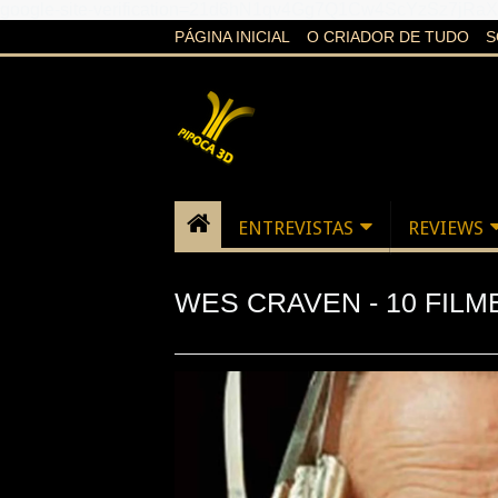
google-site-verification=21d6hN1qv4Gg7Q1Cw4ScYzSz7jR
PÁGINA INICIAL
O CRIADOR DE TUDO
S
ENTREVISTAS
REVIEWS
WES CRAVEN - 10 FILM