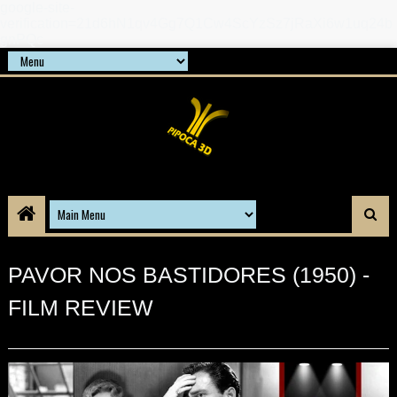
google-site-
verification=21d6hN1qv4Gg7Q1Cw4ScYzSz7jRaXi6w1uq24b
gnPQc
PAVOR NOS BASTIDORES (1950) -
FILM REVIEW