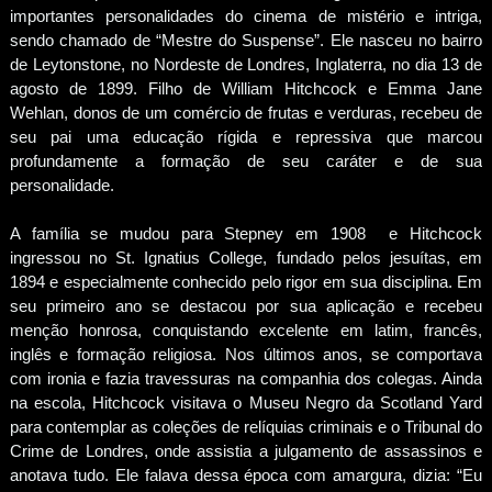
importantes personalidades do cinema de mistério e intriga,
sendo chamado de “Mestre do Suspense”. Ele nasceu no bairro
de Leytonstone, no Nordeste de Londres, Inglaterra, no dia 13 de
agosto de 1899. Filho de William Hitchcock e Emma Jane
Wehlan, donos de um comércio de frutas e verduras, recebeu de
seu pai uma educação rígida e repressiva que marcou
profundamente a formação de seu caráter e de sua
personalidade.
A família se mudou para Stepney em 1908 e Hitchcock
ingressou no St. Ignatius College, fundado pelos jesuítas, em
1894 e especialmente conhecido pelo rigor em sua disciplina. Em
seu primeiro ano se destacou por sua aplicação e recebeu
menção honrosa, conquistando excelente em latim, francês,
inglês e formação religiosa. Nos últimos anos, se comportava
com ironia e fazia travessuras na companhia dos colegas. Ainda
na escola, Hitchcock visitava o Museu Negro da Scotland Yard
para contemplar as coleções de relíquias criminais e o Tribunal do
Crime de Londres, onde assistia a julgamento de assassinos e
anotava tudo. Ele falava dessa época com amargura, dizia: “Eu