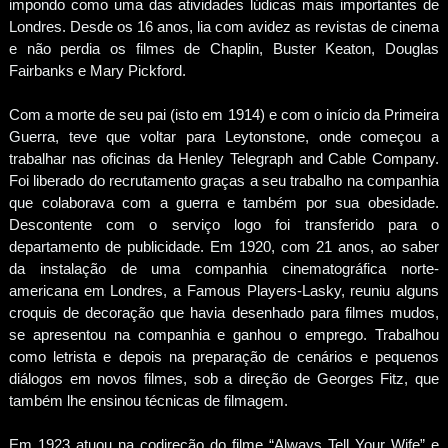
impondo como uma das atividades lúdicas mais importantes de
Londres. Desde os 16 anos, lia com avidez as revistas de cinema
e não perdia os filmes de Chaplin, Buster Keaton, Douglas
Fairbanks e Mary Pickford.
Com a morte de seu pai (isto em 1914) e com o início da Primeira
Guerra, teve que voltar para Leytonstone, onde começou a
trabalhar nas oficinas da Henley Telegraph and Cable Company.
Foi liberado do recrutamento graças a seu trabalho na companhia
que colaborava com a guerra e também por sua obesidade.
Descontente com o serviço logo foi transferido para o
departamento de publicidade. Em 1920, com 21 anos, ao saber
da instalação de uma companhia cinematográfica norte-
americana em Londres, a Famous Players-Lasky, reuniu alguns
croquis de decoração que havia desenhado para filmes mudos,
se apresentou na companhia e ganhou o emprego. Trabalhou
como letrista e depois na preparação de cenários e pequenos
diálogos em novos filmes, sob a direção de Georges Fitz, que
também lhe ensinou técnicas de filmagem.
Em 1923 atuou na codireção do filme “Always Tell Your Wife” e