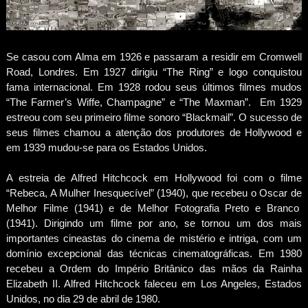
Se casou com Alma em 1926 e passaram a residir em Cromwell
Road, Londres. Em 1927 dirigiu “The Ring” e logo conquistou
fama internacional. Em 1928 rodou seus últimos filmes mudos
“The Farmer’s Wiffe, Champagne” e “The Maxman”. Em 1929
estreou com seu primeiro filme sonoro “Blackmail”. O sucesso de
seus filmes chamou a atenção dos produtores de Hollywood e
em 1939 mudou-se para os Estados Unidos.
A estreia de Alfred Hitchcock em Hollywood foi com o filme
“Rebeca, A Mulher Inesquecível” (1940), que recebeu o Oscar de
Melhor Filme (1941) e de Melhor Fotografia Preto e Branco
(1941). Dirigindo um filme por ano, se tornou um dos mais
importantes cineastas do cinema de mistério e intriga, com um
domínio excepcional das técnicas cinematográficas. Em 1980
recebeu a Ordem do Império Britânico das mãos da Rainha
Elizabeth II. Alfred Hitchcock faleceu em Los Angeles, Estados
Unidos, no dia 29 de abril de 1980.