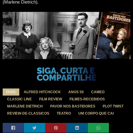
(Marlene Dietrich).
TAGS:
ALFRED HITCHCOCK
ANOS 50
CAMEO
CLASSIC LINE
FILM REVIEW
FILMES-RECEBIDOS
MARLENE DIETRICH
PAVOR NOS BASTIDORES
PLOT TWIST
REVIEW-DE-CLASSICOS
TEATRO
UM CORPO QUE CAI