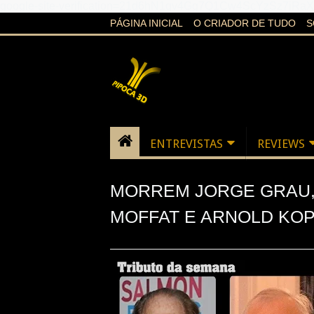
google-site-verification=21d6hN1qv4Gg7Q1Cw4ScYzSz7jR
PÁGINA INICIAL
O CRIADOR DE TUDO
S
ENTREVISTAS
REVIEWS
MORREM JORGE GRAU,
MOFFAT E ARNOLD KO