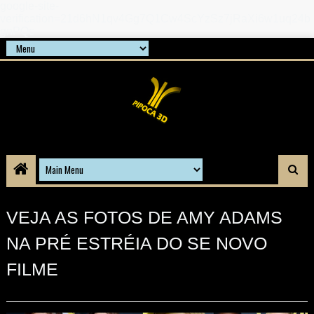
google-site-
verification=21d6hN1qv4Gg7Q1Cw4ScYzSz7jRaXi6w1uq24b
gnPQc
VEJA AS FOTOS DE AMY ADAMS
NA PRÉ ESTRÉIA DO SE NOVO
FILME