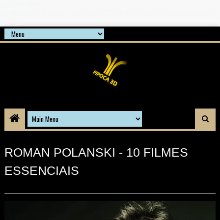
google-site-
verification=21d6hN1qv4Gg7Q1Cw4ScYzSz7jRaXi6w1uq24b
gnPQc
ROMAN POLANSKI - 10 FILMES
ESSENCIAIS