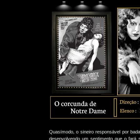
Quasímodo, o sineiro responsável por bada
desenvolvendo um sentimento que o fará s