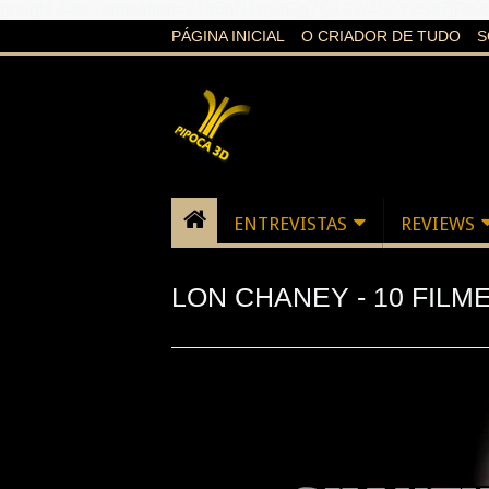
google-site-verification=21d6hN1qv4Gg7Q1Cw4ScYzSz7jR
PÁGINA INICIAL
O CRIADOR DE TUDO
S
ENTREVISTAS
REVIEWS
LON CHANEY - 10 FILM