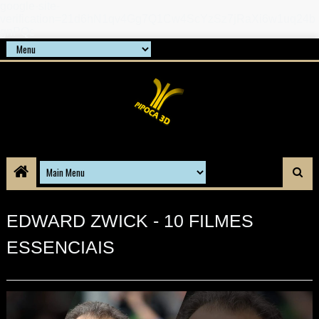
google-site-
verification=21d6hN1qv4Gg7Q1Cw4ScYzSz7jRaXi6w1uq24b
gnPQc
EDWARD ZWICK - 10 FILMES
ESSENCIAIS