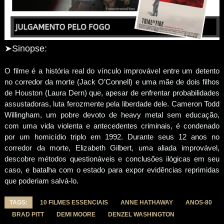
➤Sinopse:
O filme é a história real do vínculo improvável entre um detento
no corredor da morte (Jack O’Connell) e uma mãe de dois filhos
de Houston (Laura Dern) que, apesar de enfrentar probabilidades
assustadoras, luta ferozmente pela liberdade dele. Cameron Todd
Willingham, um pobre devoto de heavy metal sem educação,
com uma vida violenta e antecedentes criminais, é condenado
por um homicídio triplo em 1992. Durante seus 12 anos no
corredor da morte, Elizabeth Gilbert, uma aliada improvável,
descobre métodos questionáveis e conclusões ilógicas em seu
caso, e batalha com o estado para expor evidências reprimidas
que poderiam salvá-lo.
TAGS:
10 FILMES ESSENCIAIS
ANNE HATHAWAY
ANOS-80
BRAD PITT
DEMI MOORE
DENZEL WASHINGTON