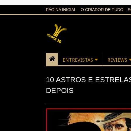
google-site-verification=21d6hN1qv4Gg7Q1Cw4ScYzSz7jR
PÁGINA INICIAL
O CRIADOR DE TUDO
S
ENTREVISTAS
REVIEWS
10 ASTROS E ESTRELAS
DEPOIS