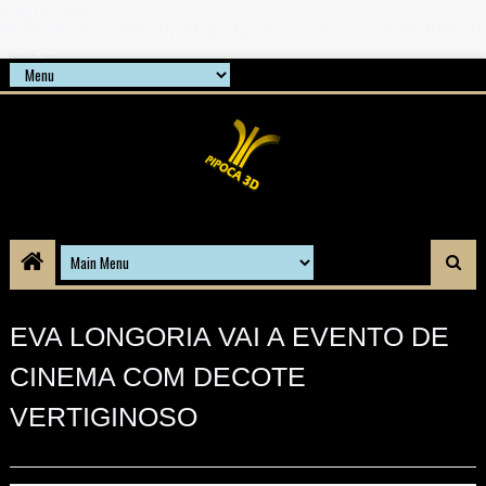
google-site-
verification=21d6hN1qv4Gg7Q1Cw4ScYzSz7jRaXi6w1uq24b
gnPQc
EVA LONGORIA VAI A EVENTO DE
CINEMA COM DECOTE
VERTIGINOSO