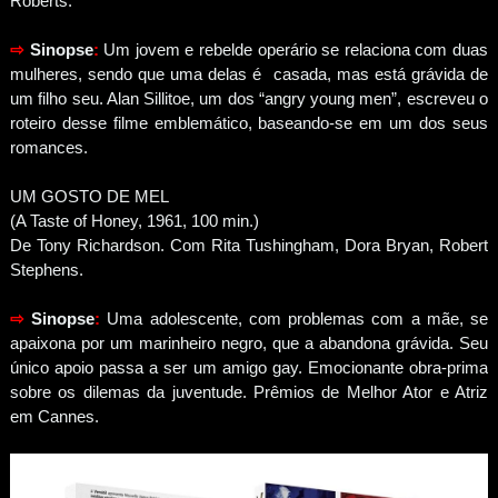
Roberts.
⇨
Sinopse
:
Um jovem e rebelde operário se relaciona com duas
mulheres, sendo que uma delas é casada, mas está grávida de
um filho seu. Alan Sillitoe, um dos “angry young men”, escreveu o
roteiro desse filme emblemático, baseando-se em um dos seus
romances.
UM GOSTO DE MEL
(A Taste of Honey, 1961, 100 min.)
De Tony Richardson. Com Rita Tushingham, Dora Bryan, Robert
Stephens.
⇨
Sinopse
:
Uma adolescente, com problemas com a mãe, se
apaixona por um marinheiro negro, que a abandona grávida. Seu
único apoio passa a ser um amigo gay. Emocionante obra-prima
sobre os dilemas da juventude. Prêmios de Melhor Ator e Atriz
em Cannes.