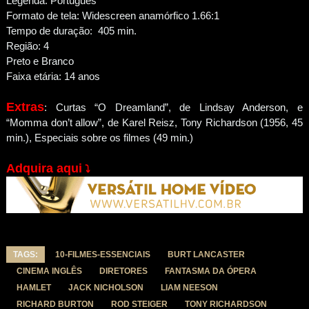
Legenda: Português
Formato de tela: Widescreen anamórfico 1.66:1
Tempo de duração: 405 min.
Região: 4
Preto e Branco
Faixa etária: 14 anos
Extras
: Curtas “O Dreamland”, de Lindsay Anderson, e
“Momma don’t allow”, de Karel Reisz, Tony Richardson (1956, 45
min.), Especiais sobre os filmes (49 min.)
Adquira aqui
⤵
TAGS:
10-FILMES-ESSENCIAIS
BURT LANCASTER
CINEMA INGLÊS
DIRETORES
FANTASMA DA ÓPERA
HAMLET
JACK NICHOLSON
LIAM NEESON
RICHARD BURTON
ROD STEIGER
TONY RICHARDSON