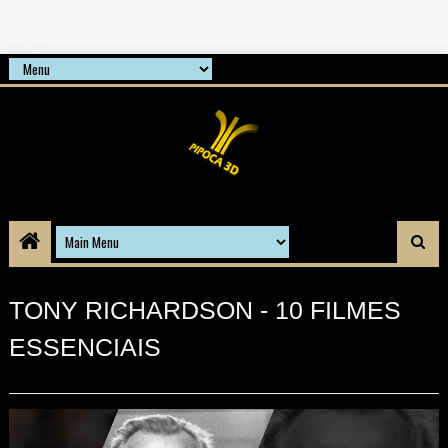
google-site-
verification=21d6hN1qv4Gg7Q1Cw4ScYzSz7jRaXi6w1uq24b
gnPQc
TONY RICHARDSON - 10 FILMES
ESSENCIAIS