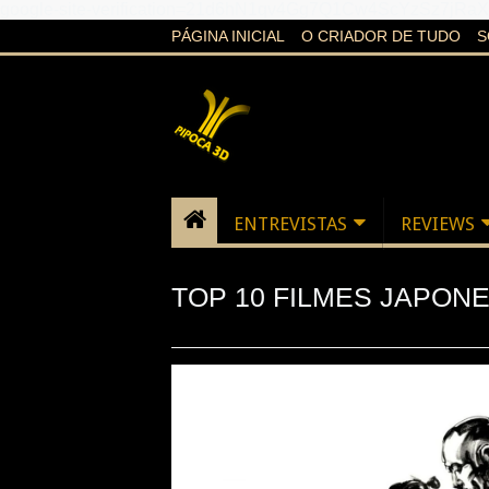
google-site-verification=21d6hN1qv4Gg7Q1Cw4ScYzSz7jR
PÁGINA INICIAL
O CRIADOR DE TUDO
S
ENTREVISTAS
REVIEWS
TOP 10 FILMES JAPON