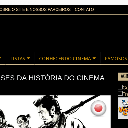
aXi6w1uq24bgnPQc
OBRE O SITE E NOSSOS PARCEIROS
CONTATO
LISTAS
CONHECENDO CINEMA
FAMOSOS
AGR
ESES DA HISTÓRIA DO CINEMA