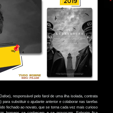
foe), responsável pelo farol de uma ilha isolada, contrata
para substituir o ajudante anterior e colaborar nas tarefas
ntido fechado ao novato, que se torna cada vez mais curioso
dois homens se conhecem e se provocam, Ephraim fica