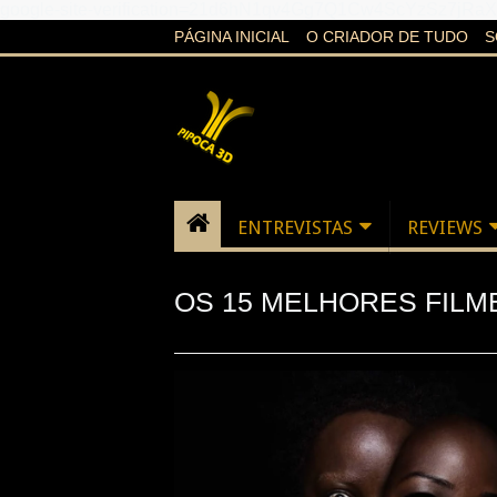
google-site-verification=21d6hN1qv4Gg7Q1Cw4ScYzSz7jR
PÁGINA INICIAL
O CRIADOR DE TUDO
S
ENTREVISTAS
REVIEWS
OS 15 MELHORES FIL