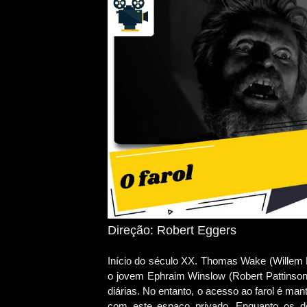
Direção: Robert Eggers
Início do século XX. Thomas Wake (Willem Da
o jovem Ephraim Winslow (Robert Pattinson) 
diárias. No entanto, o acesso ao farol é ma
com este espaço privado. Enquanto os 