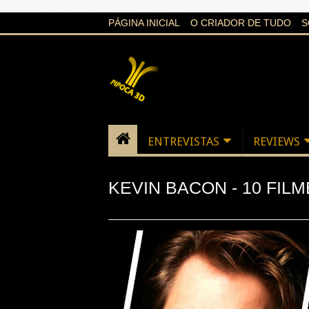
google-site-verification=21d6hN1qv4Gg7Q1Cw4ScYzSz7jR
PÁGINA INICIAL
O CRIADOR DE TUDO
S
ENTREVISTAS
REVIEWS
KEVIN BACON - 10 FIL