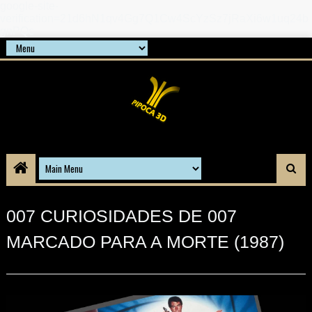
google-site-
verification=21d6hN1qv4Gg7Q1Cw4ScYzSz7jRaXi6w1uq24b
gnPQc
007 CURIOSIDADES DE 007
MARCADO PARA A MORTE (1987)