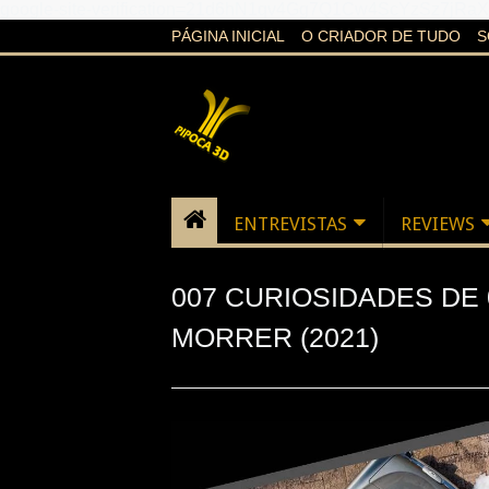
google-site-verification=21d6hN1qv4Gg7Q1Cw4ScYzSz7jR
PÁGINA INICIAL
O CRIADOR DE TUDO
S
ENTREVISTAS
REVIEWS
007 CURIOSIDADES DE 
MORRER (2021)