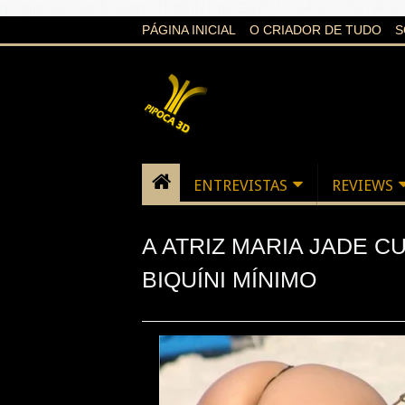
google-site-verification=21d6hN1qv4Gg7Q1Cw4ScYzSz7jR
PÁGINA INICIAL
O CRIADOR DE TUDO
S
ENTREVISTAS
REVIEWS
A ATRIZ MARIA JADE C
BIQUÍNI MÍNIMO