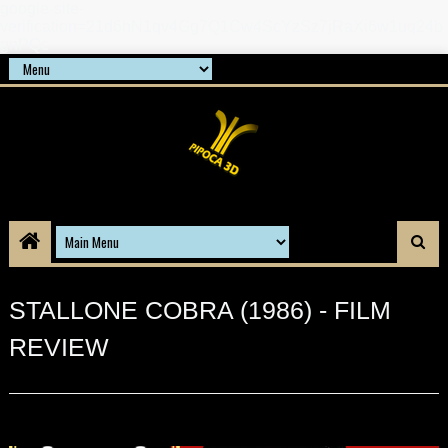
google-site-
verification=21d6hN1qv4Gg7Q1Cw4ScYzSz7jRaXi6w1uq24b
gnPQc
STALLONE COBRA (1986) - FILM
REVIEW