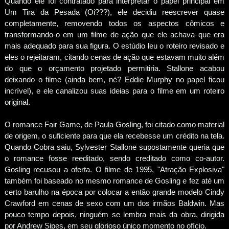
Quando ele foi contratado para interpretar o papel principal em
Um Tira da Pesada (Oi???), ele decidiu reescrever quase
completamente, removendo todos os aspectos cômicos e
transformando-o em um filme de ação que ele achava que era
mais adequado para sua figura. O estúdio leu o roteiro revisado e
eles o rejeitaram, citando cenas de ação que estavam muito além
do que o orçamento projetado permitiria. Stallone acabou
deixando o filme (ainda bem, né? Eddie Murphy no papel ficou
incrível), e ele canalizou suas ideias para o filme em um roteiro
original.
O romance Fair Game, de Paula Gosling, foi citado como material
de origem, o suficiente para que ela recebesse um crédito na tela.
Quando Cobra saiu, Sylvester Stallone supostamente queria que
o romance fosse reeditado, sendo creditado como co-autor.
Gosling recusou a oferta. O filme de 1995, "Atração Explosiva"
também foi baseado no mesmo romance de Gosling e fez até um
certo barulho na época por colocar a então grande modelo Cindy
Crawford em cenas de sexo com um dos irmãos Baldwin. Mas
pouco tempo depois, ninguém se lembra mais da obra, dirigida
por Andrew Sipes, em seu glorioso único momento no ofício.