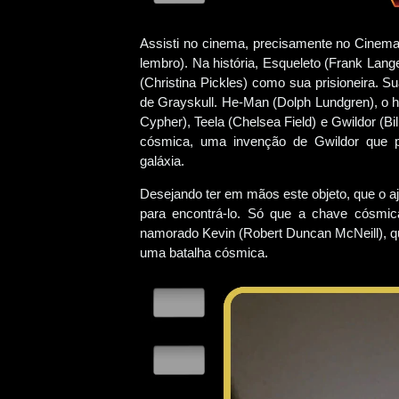
Assisti no cinema, precisamente no Cinema 
lembro). Na história, Esqueleto (Frank Langel
(Christina Pickles) como sua prisioneira. S
de Grayskull. He-Man (Dolph Lundgren), o 
Cypher), Teela (Chelsea Field) e Gwildor (Bi
cósmica, uma invenção de Gwildor que pe
galáxia.
Desejando ter em mãos este objeto, que o aju
para encontrá-lo. Só que a chave cósmic
namorado Kevin (Robert Duncan McNeill), qu
uma batalha cósmica.