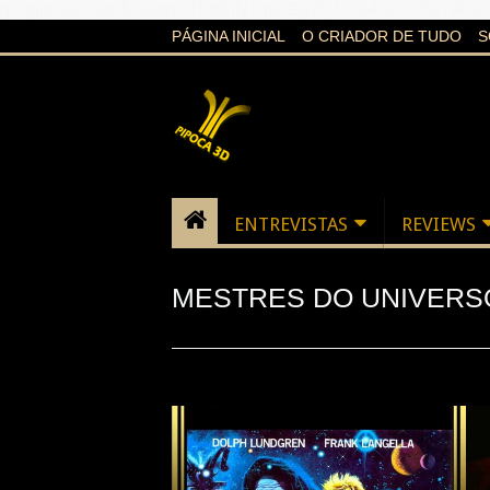
google-site-verification=21d6hN1qv4Gg7Q1Cw4ScYzSz7jR
PÁGINA INICIAL
O CRIADOR DE TUDO
S
ENTREVISTAS
REVIEWS
MESTRES DO UNIVERSO 