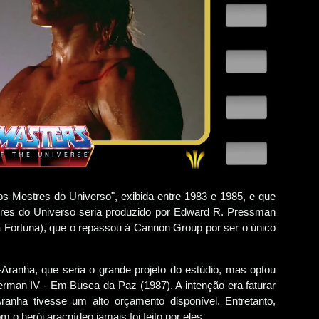
 Mestres do Universo", exibida entre 1983 e 1985, e que
stres do Universo seria produzido por Edward R. Pressman
 Fortuna), que o repassou à Cannon Group por ser o único
ranha, que seria o grande projeto do estúdio, mas optou
rman IV - Em Busca da Paz (1987). A intenção era faturar
ha tivesse um alto orçamento disponível. Entretanto,
 o herói aracnídeo jamais foi feito por eles.