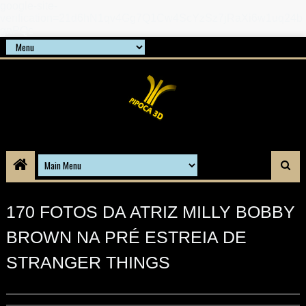
google-site-
verification=21d6hN1qv4Gg7Q1Cw4ScYzSz7jRaXi6w1uq24b
gnPQc
170 FOTOS DA ATRIZ MILLY BOBBY
BROWN NA PRÉ ESTREIA DE
STRANGER THINGS