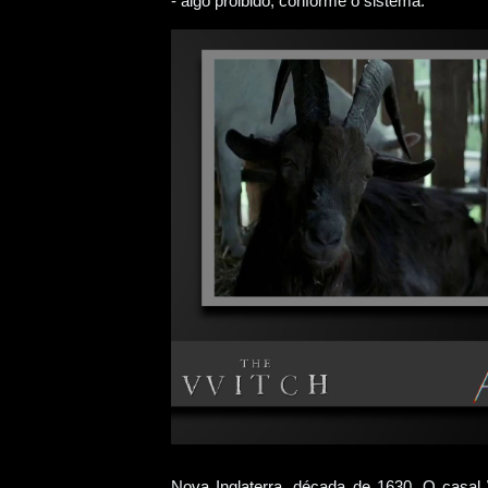
- algo proibido, conforme o sistema.
Nova Inglaterra, década de 1630. O casal 