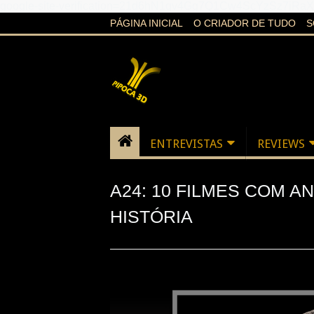
google-site-verification=21d6hN1qv4Gg7Q1Cw4ScYzSz7jR
PÁGINA INICIAL
O CRIADOR DE TUDO
S
ENTREVISTAS
REVIEWS
A24: 10 FILMES COM A
HISTÓRIA