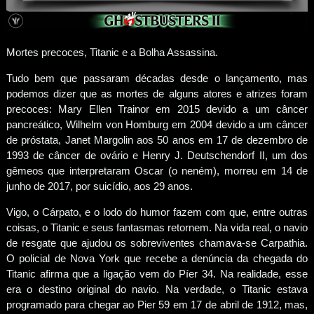
Mortes precoces, Titanic e a Bolha Assassina.
Tudo bem que passaram décadas desde o lançamento, mas
podemos dizer que as mortes de alguns atores e atrizes foram
precoces: Mary Ellen Trainor em 2015 devido a um câncer
pancreático, Wilhelm von Homburg em 2004 devido a um câncer
de próstata, Janet Margolin aos 50 anos em 17 de dezembro de
1993 de câncer de ovário e Henry J. Deutschendorf II, um dos
gêmeos que interpretaram Oscar (o neném), morreu em 14 de
junho de 2017, por suicídio, aos 29 anos.
Vigo, o Cárpato, e o lodo do humor fazem com que, entre outras
coisas, o Titanic e seus fantasmas retornem. Na vida real, o navio
de resgate que ajudou os sobreviventes chamava-se Carpathia.
O policial de Nova York que recebe a denúncia da chegada do
Titanic afirma que a ligação vem do Píer 34. Na realidade, esse
era o destino original do navio. Na verdade, o Titanic estava
programado para chegar ao Pier 59 em 17 de abril de 1912, mas,