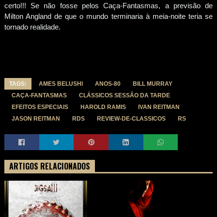
certo!!! Se não fosse pelos Caça-Fantasmas, a previsão de
Milton Angland de que o mundo terminaria à meia-noite teria se
tornado realidade.
TAGS:
AMES BELUSHI
ANOS-80
BILL MURRAY
CAÇA-FANTASMAS
CLÁSSICOS SESSÃO DA TARDE
EFEITOS ESPECIAIS
HAROLD RAMIS
IVAN REITMAN
JASON REITMAN
RDS
REVIEW-DE-CLASSICOS
RS
ARTIGOS RELACIONADOS