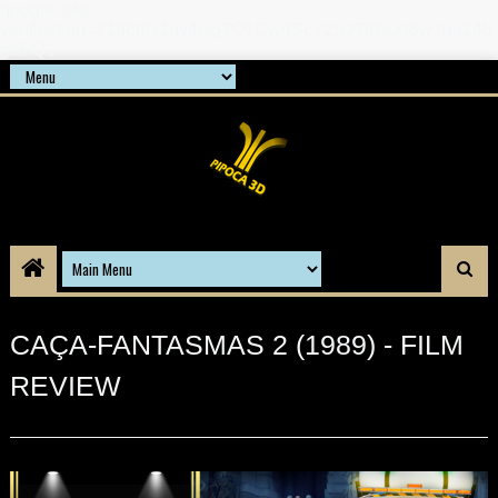
google-site-
verification=21d6hN1qv4Gg7Q1Cw4ScYzSz7jRaXi6w1uq24b
gnPQc
CAÇA-FANTASMAS 2 (1989) - FILM
REVIEW