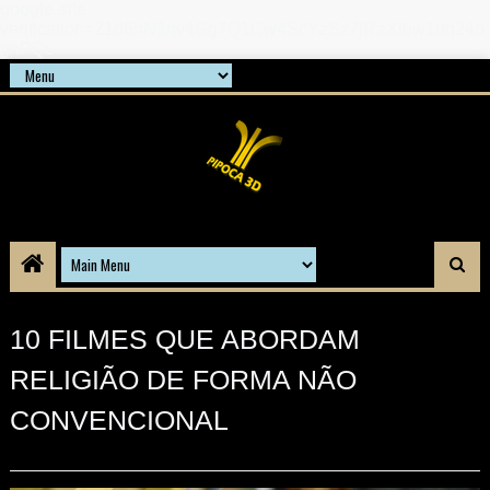
google-site-
verification=21d6hN1qv4Gg7Q1Cw4ScYzSz7jRaXi6w1uq24b
gnPQc
10 FILMES QUE ABORDAM
RELIGIÃO DE FORMA NÃO
CONVENCIONAL